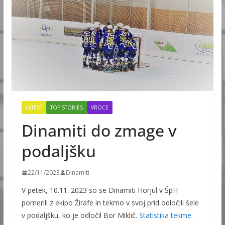
LATEST
TOP STORIES
VROCE
Dinamiti do zmage v
podaljšku
22/11/2023
Dinamiti
V petek, 10.11. 2023 so se Dinamiti Horjul v ŠpH
pomerili z ekipo Žirafe in tekmo v svoj prid odločili šele
v podaljšku, ko je odločil Bor Miklič.
Statistika tekme.